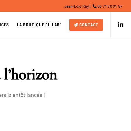
Jean-Loïc Ray ⎜
06 71 30 31 87
NCES
LA BOUTIQUE DU LAB’
CONTACT
 l’horizon
ra bientôt lancée !