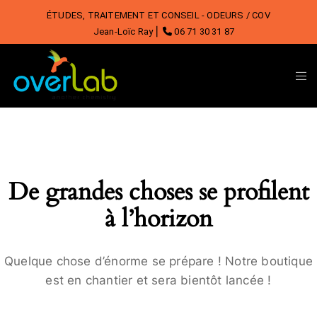
ÉTUDES, TRAITEMENT ET CONSEIL - ODEURS / COV
Jean-Loïc Ray ⎜
06 71 30 31 87
De grandes choses se profilent
à l’horizon
Quelque chose d’énorme se prépare ! Notre boutique
est en chantier et sera bientôt lancée !