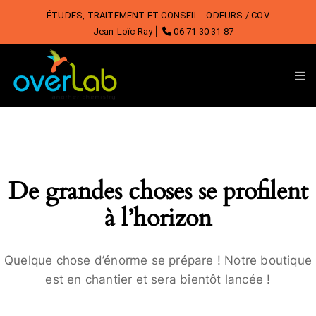
ÉTUDES, TRAITEMENT ET CONSEIL - ODEURS / COV
Jean-Loïc Ray ⎜
06 71 30 31 87
De grandes choses se profilent
à l’horizon
Quelque chose d’énorme se prépare ! Notre boutique
est en chantier et sera bientôt lancée !