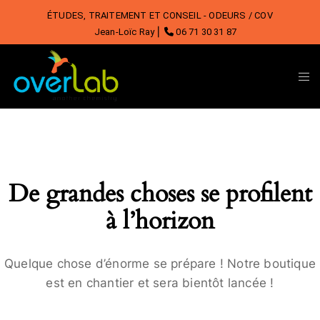
ÉTUDES, TRAITEMENT ET CONSEIL - ODEURS / COV
Jean-Loïc Ray ⎜
06 71 30 31 87
De grandes choses se profilent
à l’horizon
Quelque chose d’énorme se prépare ! Notre boutique
est en chantier et sera bientôt lancée !